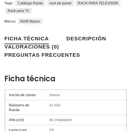
Tags:
Catálogo Racks
rack de pared
RACK PARA TELEVISOR
Rack para TV
Marca:
North Bayou
FICHA TÉCNICA
DESCRIPCIÓN
VALORACIONES (0)
PREGUNTAS FRECUENTES
Ficha técnica
Nuevo
Detalle de la condición
Detalle de la garantía
Condición del produc
01 Año
Inc Instalación
P4