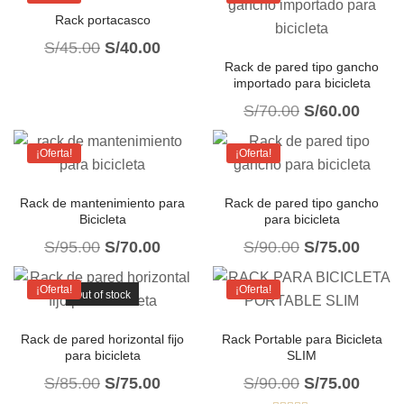
Rack portacasco
S/
45.00
S/
40.00
Rack de pared tipo gancho
importado para bicicleta
S/
70.00
S/
60.00
¡Oferta!
¡Oferta!
Rack de mantenimiento para
Rack de pared tipo gancho
Bicicleta
para bicicleta
S/
95.00
S/
70.00
S/
90.00
S/
75.00
¡Oferta!
¡Oferta!
Out of stock
Rack de pared horizontal fijo
Rack Portable para Bicicleta
para bicicleta
SLIM
S/
85.00
S/
75.00
S/
90.00
S/
75.00