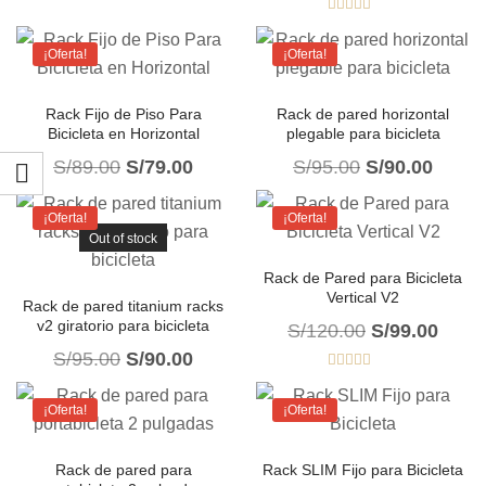
Valorado
con
5.00
de
5
¡Oferta!
¡Oferta!
Rack Fijo de Piso Para
Rack de pared horizontal
Bicicleta en Horizontal
plegable para bicicleta
S/
89.00
S/
79.00
S/
95.00
S/
90.00
¡Oferta!
¡Oferta!
Out of stock
Rack de Pared para Bicicleta
Vertical V2
Rack de pared titanium racks
v2 giratorio para bicicleta
S/
120.00
S/
99.00
S/
95.00
S/
90.00
Valorado
con
5.00
de
5
¡Oferta!
¡Oferta!
Rack de pared para
Rack SLIM Fijo para Bicicleta