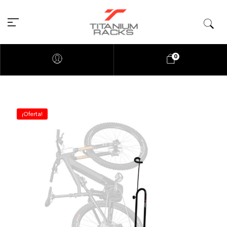
0
¡Oferta!