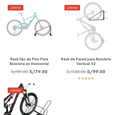
¡Oferta!
¡Oferta!
Rack Fijo de Piso Para
Rack de Pared para Bicicleta
Bicicleta en Horizontal
Vertical V2
S/
89.00
S/
79.00
S/
120.00
S/
99.00
Valorado
con
5.00
de
¡Oferta!
5