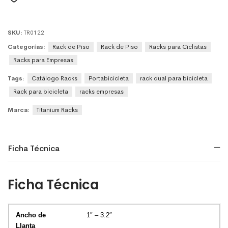
SKU:
TR0122
Categorías:
Rack de Piso
Rack de Piso
Racks para Ciclistas
Racks para Empresas
Tags:
Catálogo Racks
Portabicicleta
rack dual para bicicleta
Rack para bicicleta
racks empresas
Marca:
Titanium Racks
Ficha Técnica
Ficha Técnica
1″ – 3.2″
Ancho de Llanta
Diámetro de Rueda
Capacidad de Carga (K