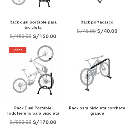
Rack dual portable para
Rack portacasco
bicicleta
S/
45.00
S/
40.00
S/
180.00
S/
150.00
¡Oferta!
Rack Dual Portable
Rack para bicicleta corchete
Todoterreno para Bicicleta
grande
S/
220.00
S/
170.00